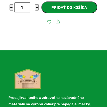
množstvo
−
+
PRIDAŤ DO KOŠÍKA
Esafort
Pletivo
Share
19X19x1,5mm
(balenie
25m)
Predaj kvalitného a zdravotne nezávadného
materiálu na výrobu voliér pre papagáje, mačky,