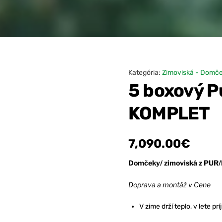
Kategória:
Zimoviská - Domče
5 boxový P
KOMPLET
7,090.00
€
Domčeky/ zimoviská z PUR/
Doprava a montáž v Cene
V zime drží teplo, v lete p