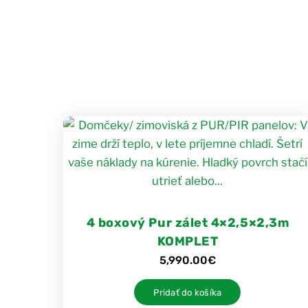
4 boxový Pur zálet 4×2,5×2,3m
KOMPLET
5,990.00
€
Pridať do košíka