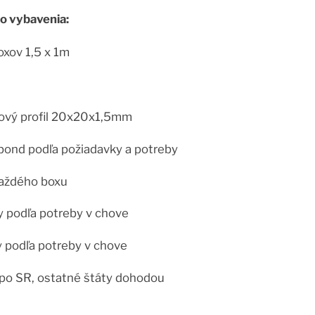
o vybavenia:
oxov 1,5 x 1m
kový profil 20x20x1,5mm
ibond podľa požiadavky a potreby
každého boxu
y podľa potreby v chove
y podľa potreby v chove
SR, ostatné štáty dohodou