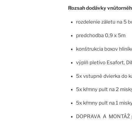
Rozsah dodávky vnútornéh
rozdelenie záletu na 5 b
predchodba 0,9 x 5m
konštrukcia boxov hliní
výplň pletivo Esafort, D
5x vstupné dvierka do 
5x kŕmny pult na 2 misk
5x kŕmny pult na 1 misk
DOPRAVA A MONTÁŽ po 