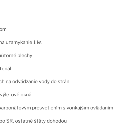
hom
a uzamykanie 1 ks
nútorné plechy
eriál
ch na odvádzanie vody do strán
 výletové okná
ykarbonátovým presvetlením s vonkajším ovládanim
SR, ostatné štáty dohodou