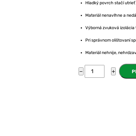
Hladký povrch stačí utrieť
Materiál nenavlhne a ned
Výborná zvuková izolácia 
Pri správnom olištovaní s
Materiál nehnije, nehrdzav
množstvo
−
+
P
5
boxový
Pur
zálet
5x2,5x2,3m
KOMPLET