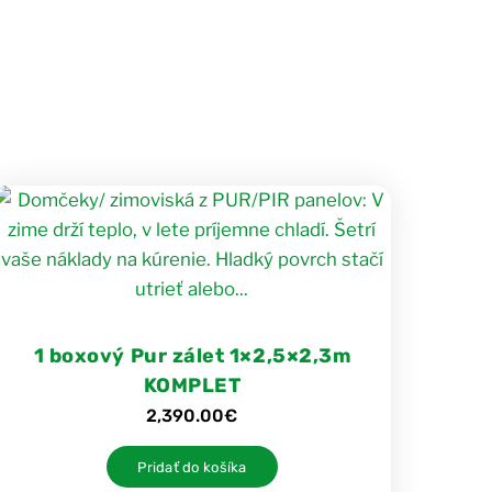
1 boxový Pur zálet 1×2,5×2,3m
KOMPLET
2,390.00
€
Pridať do košíka