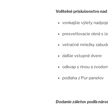
Volitelné príslušenstvo na
vonkajšie výlety nadpoj
presvetlovacie okná s 
vetračné mriežky zabud
daľšie vstupné dvere
odkvap s rínou a zvodo
podlaha z Pur panelov
Dodanie záletov podľa nároč