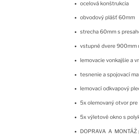
ocelová konštrukcia
obvodový plášť 60mm
strecha 60mm s presa
vstupné dvere 900mm n
lemovacie vonkajšie a v
tesnenie a spojovací mat
lemovací odkvapový ple
5x olemovaný otvor pre
5x výletové okno s pol
DOPRAVA A MONTÁŽ po 