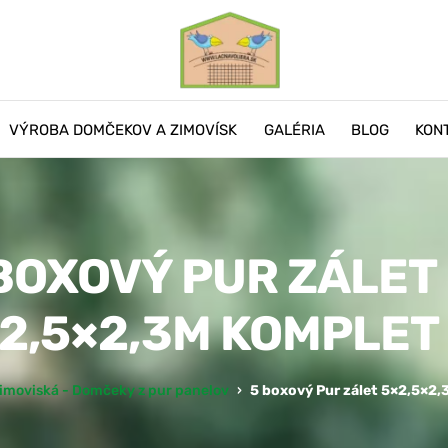
VÝROBA DOMČEKOV A ZIMOVÍSK
GALÉRIA
BLOG
KON
Voliéry s čiernym pletivom
BOXOVÝ PUR ZÁLET
2,5×2,3M KOMPLET
imoviská - Domčeky z pur panelov
›
5 boxový Pur zálet 5×2,5×2