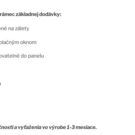
d rámec základnej dodávky:
ené na zálety
izolačným oknom
ovatelné do panelu
m
nosti a vyťaženia vo výrobe 1-3 mesiace.