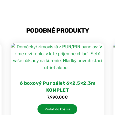
PODOBNÉ PRODUKTY
6 boxový Pur zálet 6×2,5×2,3m
KOMPLET
7,990.00
€
Pridať do košíka