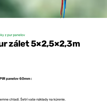
ky z pur panelov
ur zálet 5×2,5×2,3m
PIR panelov 60mm :
ríjemne chladí. Šetrí vaše náklady na kúrenie.