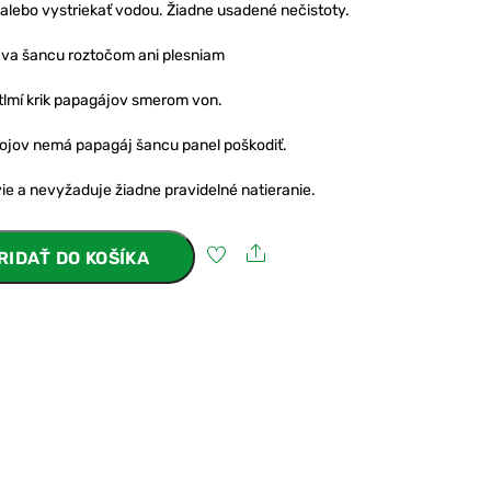
 alebo vystriekať vodou. Žiadne usadené nečistoty.
áva šancu roztočom ani plesniam
tlmí krik papagájov smerom von.
pojov nemá papagáj šancu panel poškodiť.
ie a nevyžaduje žiadne pravidelné natieranie.
Share
RIDAŤ DO KOŠÍKA