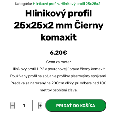
Kategória:
Hliníkové profily
,
Hlinikový profil 25x25x2
Hlinikový profil
25x25x2 mm Čierny
komaxit
6.20
€
Cena za meter
Hliníkový profil HP2 v povrchovej úprave čierny komaxit.
Používaný profil na spájanie profilov plastovýmy spojkami.
Predáva sa narezaný na 200cm dĺžky, pri odbere nad 100
metrov osobitná zľava.
množstvo
−
+
PRIDAŤ DO KOŠÍKA
Hlinikový