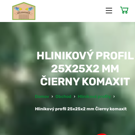
Skip
Menu
to
content
HLINIKOVÝ PROFIL
25X25X2 MM
ČIERNY KOMAXIT
Domov
›
Obchod
›
Hliníkové profily
›
Hlinikový profil 25x25x2 mm Čierny komaxit